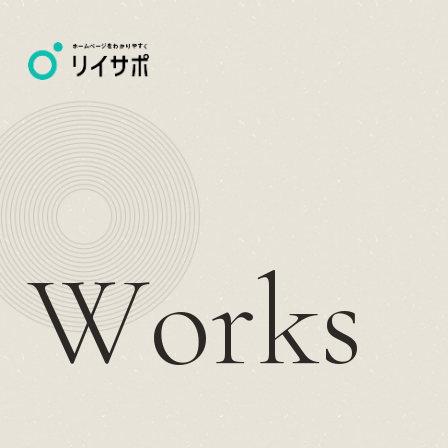
W
o
r
k
s